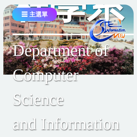
程學系
跳
到
☰ 主選單
主
要
內
容
Department of
區
主選單
Computer
回首頁
Science
回金門大學網站
關於本系
and Information
課程資訊