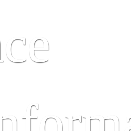
nce
Inform