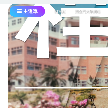
跳
到
☰ 主選單
回首頁
回金門大學網站
主
要
內
容
區
主選單
關於本系
課程資訊
教育環境介紹
教師部落格