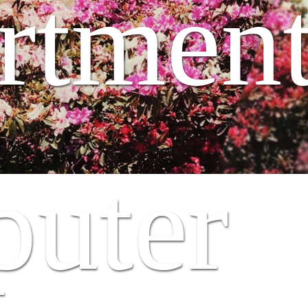
rtment
uter