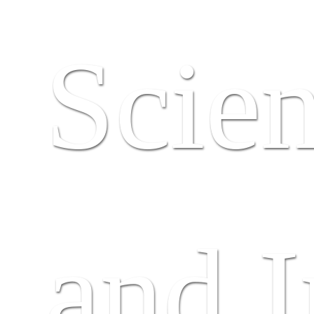
English
Scie
and 